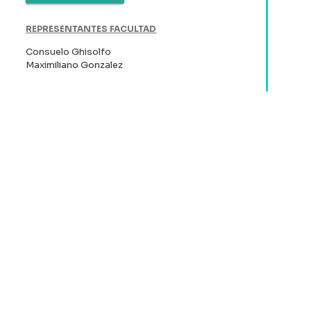
REPRESENTANTES FACULTAD
Consuelo Ghisolfo
Maximiliano Gonzalez
PROFESOR SEMILLERO
Raúl San Martin
2012
El impacto de la figura del Amicus Curie
en las decisiones del Tribunal
Constitucional chileno. Análisis de
casos emblemáticos
VER TRABAJO
REPRESENTANTES FACULTAD