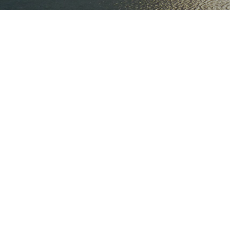
Desde el año 2012 nuestra Facult
que organiza el Instituto Colomb
En el año 2014 obtuvimos el prime
medio ambiente”, el que fue prese
con el trabajo “Control de conven
por la alumna Francisca Carrasco