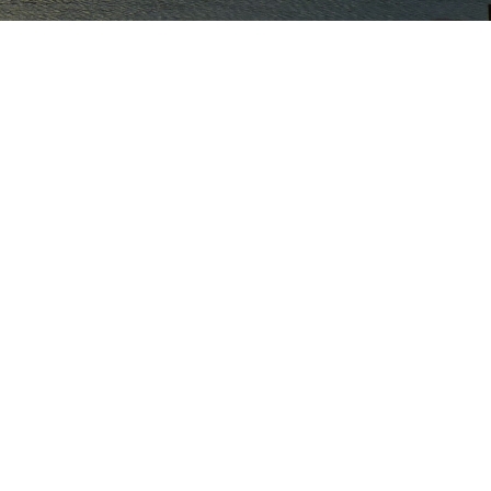
e Semilleros de Derecho Procesal
ia.
nominadas. El poder del juez en el
2016 obtuvimos el tercer lugar
nsicional efectiva “, defendido