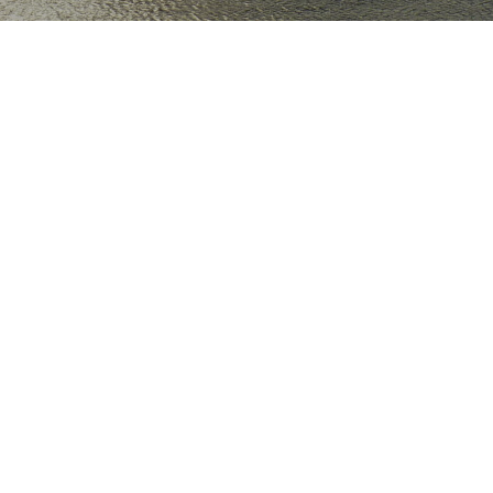
ad ha participado en el Concurso Internacional d
iano de Derecho Procesal con una alta convocator
r lugar con el trabajo “Las medidas cautelares in
ntada por la alumna Violeta Gonzalez y en el año 
cionalidad como mecanismo para una justicia tra
.